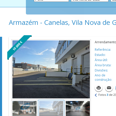
Armazém - Canelas, Vila Nova de G
10 000 €
Arrendament
Referência:
Estado:
Área útil:
Área bruta:
Divisões:
Ano de
construção:
Fotos
3
de
2