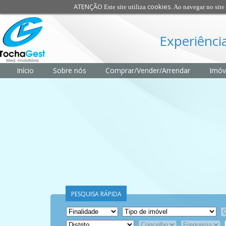
ATENÇÃO
cookies
Este site utiliza
. Ao navegar no site 
Experiência
Início
Sobre nós
Comprar/Vender/Arrendar
Imóv
PESQUISA RÁPIDA