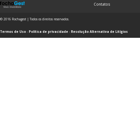
Contatos
© 2016 Rochagest | Todos os direitos reservados.
Termos de Uso
-
Política de privacidade
-
Resolução Alternativa de Litígios