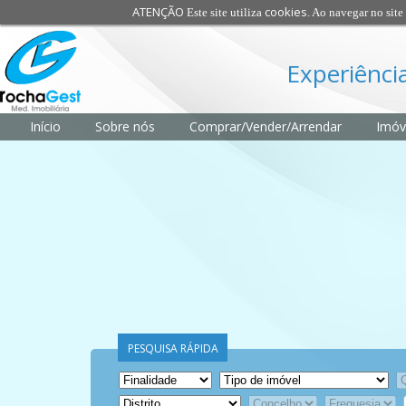
ATENÇÃO
cookies
Este site utiliza
. Ao navegar no site 
Experiência
Início
Sobre nós
Comprar/Vender/Arrendar
Imóv
PESQUISA RÁPIDA