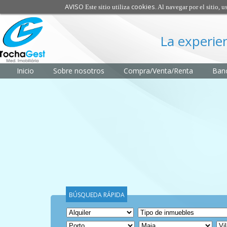
AVISO
cookies
Este sitio utiliza
. Al navegar por el sitio, 
La experie
Inicio
Sobre nosotros
Compra/Venta/Renta
Banc
BÚSQUEDA RÁPIDA