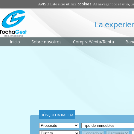
AVISO
cookies
Este sitio utiliza
. Al navegar por el sitio, 
La experie
Inicio
Sobre nosotros
Compra/Venta/Renta
Banc
BÚSQUEDA RÁPIDA